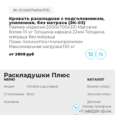
ЭК-03 (4607145040173)
Кровать раскладная с подголовником,
усиленная, без матраса (ЭК-03)
Размер изделия:
2000x700x310
Масса:
не
более 10 кг
Толщина каркаса 22мм
Толщина
матраца:
без матраца
Ложа:
поликоттон+полипропилен
Максимальная нагрузка:
130 кг
от 2808 руб
Раскладушки Плюс
МЕНЮ
КАТАЛОГ
Акции
Оплата и доставка
Бизнес-класс
О компании
Блог
Эконом-класс
Контакты
Детские
Номер телефона
+7 (4852)91-55-04