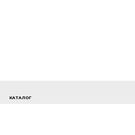
КАТАЛОГ
тавка
Бизнес-класс
Эконом-класс
Детские