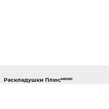
Раскладушки Плюс
МЕНЮ
Акции
Оплата и дос
О компании
Блог
Контакты